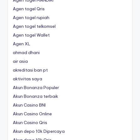
Agen togel Qris
Agen togel rupiah
Agen togel telkomsel
Agen togel Wallet
Agen XL
ahmad dhani
air asia
akreditasi ban pt
aktivitas saya
Akun Bonanza Populer
Akun Bonanza terbaik
Akun Casino BNI
Akun Casino Online
Akun Casino Qris
Akun depo 10k Dipercaya
Akun depo 10k Qris