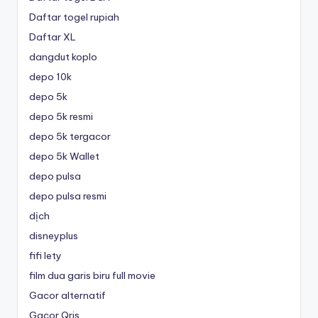
Daftar togel rupiah
Daftar XL
dangdut koplo
depo 10k
depo 5k
depo 5k resmi
depo 5k tergacor
depo 5k Wallet
depo pulsa
depo pulsa resmi
dịch
disneyplus
fifi lety
film dua garis biru full movie
Gacor alternatif
Gacor Qris