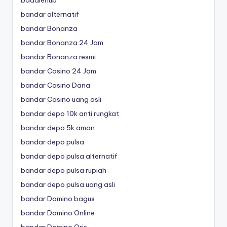
bandar alternatif
bandar Bonanza
bandar Bonanza 24 Jam
bandar Bonanza resmi
bandar Casino 24 Jam
bandar Casino Dana
bandar Casino uang asli
bandar depo 10k anti rungkat
bandar depo 5k aman
bandar depo pulsa
bandar depo pulsa alternatif
bandar depo pulsa rupiah
bandar depo pulsa uang asli
bandar Domino bagus
bandar Domino Online
bandar Domino Qris