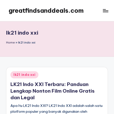
greatfindsanddeals.com
Skip
to
content
lk21 indo xxi
Home
»
lk21 indo xxi
Posted
lk21 indo xxi
in
LK21 Indo XXI Terbaru: Panduan
Lengkap Nonton Film Online Gratis
dan Legal
Apa Itu LK21 Indo XXI? LK21 Indo XXI adalah salah satu
platform populer yang banyak digunakan oleh