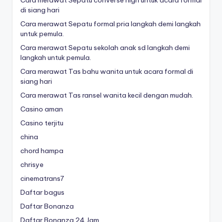
di siang hari
Cara merawat Sepatu formal pria langkah demi langkah
untuk pemula.
Cara merawat Sepatu sekolah anak sd langkah demi
langkah untuk pemula.
Cara merawat Tas bahu wanita untuk acara formal di
siang hari
Cara merawat Tas ransel wanita kecil dengan mudah.
Casino aman
Casino terjitu
china
chord hampa
chrisye
cinematrans7
Daftar bagus
Daftar Bonanza
Daftar Bonanza 24 Jam