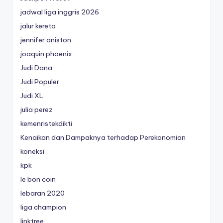
jadwal liga inggris 2026
jalur kereta
jennifer aniston
joaquin phoenix
Judi Dana
Judi Populer
Judi XL
julia perez
kemenristekdikti
Kenaikan dan Dampaknya terhadap Perekonomian
koneksi
kpk
le bon coin
lebaran 2020
liga champion
linktree