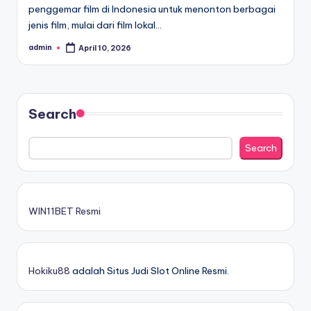
penggemar film di Indonesia untuk menonton berbagai
jenis film, mulai dari film lokal…
admin
April 10, 2026
Posted
by
Search
Search
WIN11BET Resmi
Hokiku88
adalah Situs Judi Slot Online Resmi.