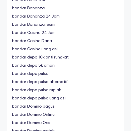
bandar Bonanza
bandar Bonanza 24 Jam
bandar Bonanza resmi
bandar Casino 24 Jam
bandar Casino Dana
bandar Casino uang asli
bandar depo 10k anti rungkat
bandar depo 5k aman
bandar depo pulsa
bandar depo pulsa alternatif
bandar depo pulsa rupiah
bandar depo pulsa uang asli
bandar Domino bagus
bandar Domino Online
bandar Domino Qris
bandar Domino rupiah