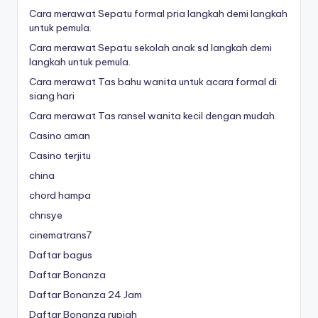
Cara merawat Sepatu formal pria langkah demi langkah
untuk pemula.
Cara merawat Sepatu sekolah anak sd langkah demi
langkah untuk pemula.
Cara merawat Tas bahu wanita untuk acara formal di
siang hari
Cara merawat Tas ransel wanita kecil dengan mudah.
Casino aman
Casino terjitu
china
chord hampa
chrisye
cinematrans7
Daftar bagus
Daftar Bonanza
Daftar Bonanza 24 Jam
Daftar Bonanza rupiah