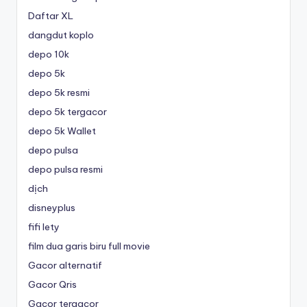
Daftar XL
dangdut koplo
depo 10k
depo 5k
depo 5k resmi
depo 5k tergacor
depo 5k Wallet
depo pulsa
depo pulsa resmi
dịch
disneyplus
fifi lety
film dua garis biru full movie
Gacor alternatif
Gacor Qris
Gacor tergacor