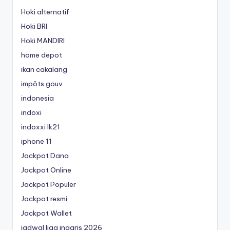
Hoki alternatif
Hoki BRI
Hoki MANDIRI
home depot
ikan cakalang
impôts gouv
indonesia
indoxi
indoxxi lk21
iphone 11
Jackpot Dana
Jackpot Online
Jackpot Populer
Jackpot resmi
Jackpot Wallet
jadwal liga inggris 2026