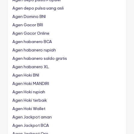
Agen depo pulsa uang asli
Agen Domino BNI
Agen Gacor BRI
Agen Gacor Online
Agen habanero BCA
Agen habanero rupiah
Agen habanero saldo gratis
Agen habanero XL
Agen Hoki BNI
Agen Hoki MANDIRI
Agen Hoki rupiah
Agen Hoki terbaik
Agen Hoki Wallet
Agen Jackpot aman
Agen Jackpot BCA
Agen Jackpot Qris