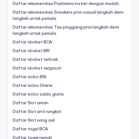
Daftar rekomendasi Pashmina instan dengan mudah.
Daftar rekomendasi Sneakers pria casual langkah demi
langkah untuk pemula.
Daftar rekomendasi Tas pinggang pria langkah demi
langkah untuk pemula.
Daftar sbobet BCA
Daftar sbobet BRI
Daftar sbobet terbaik
Daftar sbobet tergacor
Daftar sicbo BNI
Daftar sicbo Online
Daftar sicbo saldo gratis
Daftar Slot aman
Daftar Slot anti rungkat
Daftar Slot uang asli
Daftar togel BCA
Daftar togel rupiah