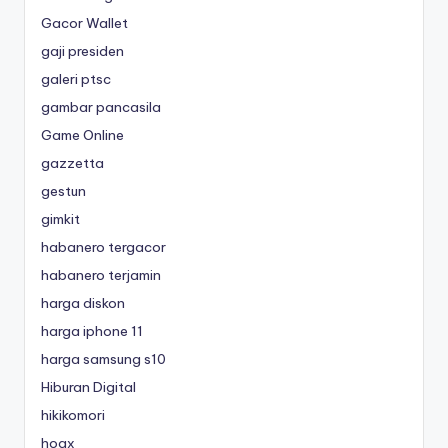
Gacor Wallet
gaji presiden
galeri ptsc
gambar pancasila
Game Online
gazzetta
gestun
gimkit
habanero tergacor
habanero terjamin
harga diskon
harga iphone 11
harga samsung s10
Hiburan Digital
hikikomori
hoax