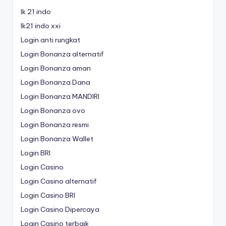
lk 21 indo
lk21 indo xxi
Login anti rungkat
Login Bonanza alternatif
Login Bonanza aman
Login Bonanza Dana
Login Bonanza MANDIRI
Login Bonanza ovo
Login Bonanza resmi
Login Bonanza Wallet
Login BRI
Login Casino
Login Casino alternatif
Login Casino BRI
Login Casino Dipercaya
Login Casino terbaik