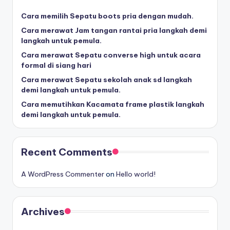
Cara memilih Sepatu boots pria dengan mudah.
Cara merawat Jam tangan rantai pria langkah demi
langkah untuk pemula.
Cara merawat Sepatu converse high untuk acara
formal di siang hari
Cara merawat Sepatu sekolah anak sd langkah
demi langkah untuk pemula.
Cara memutihkan Kacamata frame plastik langkah
demi langkah untuk pemula.
Recent Comments
A WordPress Commenter
on
Hello world!
Archives