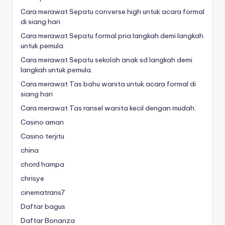
Cara merawat Sepatu converse high untuk acara formal
di siang hari
Cara merawat Sepatu formal pria langkah demi langkah
untuk pemula.
Cara merawat Sepatu sekolah anak sd langkah demi
langkah untuk pemula.
Cara merawat Tas bahu wanita untuk acara formal di
siang hari
Cara merawat Tas ransel wanita kecil dengan mudah.
Casino aman
Casino terjitu
china
chord hampa
chrisye
cinematrans7
Daftar bagus
Daftar Bonanza