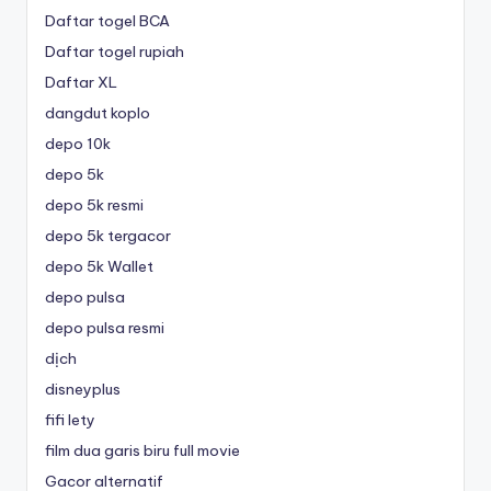
Daftar togel BCA
Daftar togel rupiah
Daftar XL
dangdut koplo
depo 10k
depo 5k
depo 5k resmi
depo 5k tergacor
depo 5k Wallet
depo pulsa
depo pulsa resmi
dịch
disneyplus
fifi lety
film dua garis biru full movie
Gacor alternatif