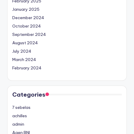
February 2025
January 2025
December 2024
October 2024
September 2024
August 2024
July 2024
March 2024
February 2024
Categories
7 sebelas
achilles
admin
Agen BNI