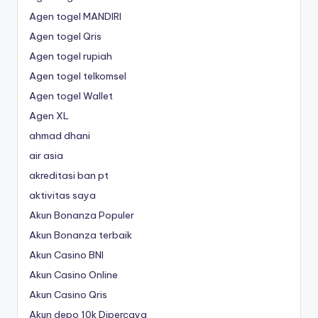
Agen togel MANDIRI
Agen togel Qris
Agen togel rupiah
Agen togel telkomsel
Agen togel Wallet
Agen XL
ahmad dhani
air asia
akreditasi ban pt
aktivitas saya
Akun Bonanza Populer
Akun Bonanza terbaik
Akun Casino BNI
Akun Casino Online
Akun Casino Qris
Akun depo 10k Dipercaya