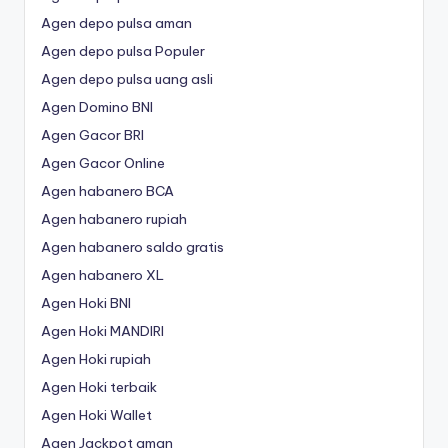
Agen depo pulsa aman
Agen depo pulsa Populer
Agen depo pulsa uang asli
Agen Domino BNI
Agen Gacor BRI
Agen Gacor Online
Agen habanero BCA
Agen habanero rupiah
Agen habanero saldo gratis
Agen habanero XL
Agen Hoki BNI
Agen Hoki MANDIRI
Agen Hoki rupiah
Agen Hoki terbaik
Agen Hoki Wallet
Agen Jackpot aman