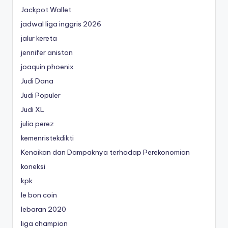
Jackpot Wallet
jadwal liga inggris 2026
jalur kereta
jennifer aniston
joaquin phoenix
Judi Dana
Judi Populer
Judi XL
julia perez
kemenristekdikti
Kenaikan dan Dampaknya terhadap Perekonomian
koneksi
kpk
le bon coin
lebaran 2020
liga champion