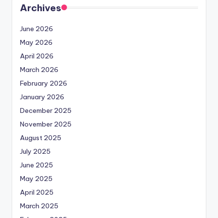
Archives
June 2026
May 2026
April 2026
March 2026
February 2026
January 2026
December 2025
November 2025
August 2025
July 2025
June 2025
May 2025
April 2025
March 2025