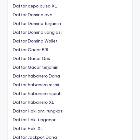
Daftar depo pulsa XL
Daftar Domino ovo
Daftar Domino terjamin
Daftar Domino uang asli
Daftar Domino Wallet
Daftar Gacor BRI
Daftar Gacor Qris
Daftar Gacor terjamin
Daftar habanero Dana
Daftar habanero resmi
Daftar habanero rupiah
Daftar habanero XL
Daftar Hoki anti rungkat
Daftar Hoki tergacor
Daftar Hoki XL
Daftar Jackpot Dana