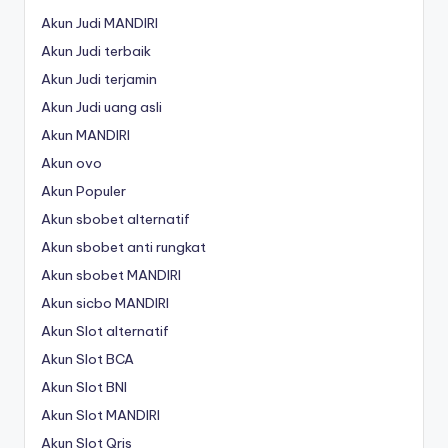
Akun Judi MANDIRI
Akun Judi terbaik
Akun Judi terjamin
Akun Judi uang asli
Akun MANDIRI
Akun ovo
Akun Populer
Akun sbobet alternatif
Akun sbobet anti rungkat
Akun sbobet MANDIRI
Akun sicbo MANDIRI
Akun Slot alternatif
Akun Slot BCA
Akun Slot BNI
Akun Slot MANDIRI
Akun Slot Qris