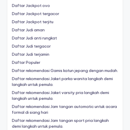
Daftar Jackpot ovo
Daftar Jackpot tergacor
Daftar Jackpot terjitu
Daftar Judi aman
Daftar Judi anti rungkat
Daftar Judi tergacor
Daftar Judi terjamin
Daftar Populer
Daftar rekomendasi Gamis katun jepang dengan mudah.
Daftar rekomendasi Jaket parka wanita langkah demi
langkah untuk pemula.
Daftar rekomendasi Jaket varsity pria langkah demi
langkah untuk pemula.
Daftar rekomendasi Jam tangan automatic untuk acara
formal di siang hari
Daftar rekomendasi Jam tangan sport pria langkah
demi langkah untuk pemula.