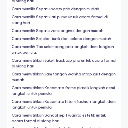
di siang hari
Cara memilih Sepatu boots pria dengan mudah.
Cara memilih Sepatu lari puma untuk acara formal di
siang hari
Cara memilih Sepatu vans original dengan mudah.
Cara memilih Setelan tunik dan celana dengan mudah.
Cara memilih Tas selempang pria langkah demi langkah
untuk pemula.
Cara memutihkan Jaket tracktop pria untuk acara formal
di siang hari
Cara memutihkan Jam tangan wanita strap kulit dengan
mudah.
Cara memutihkan Kacamata frame plastik langkah demi
langkah untuk pemula.
Cara memutihkan Kacamata hitam fashion langkah demi
langkah untuk pemula.
Cara memutihkan Sandal jepit wanita estetik untuk
acara formal di siang hari