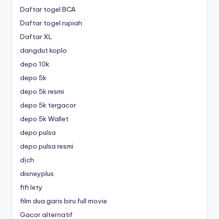
Daftar togel BCA
Daftar togel rupiah
Daftar XL
dangdut koplo
depo 10k
depo 5k
depo 5k resmi
depo 5k tergacor
depo 5k Wallet
depo pulsa
depo pulsa resmi
dịch
disneyplus
fifi lety
film dua garis biru full movie
Gacor alternatif