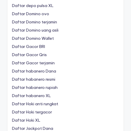
Daftar depo pulsa XL
Daftar Domino ovo
Daftar Domino terjamin
Daftar Domino uang asli
Daftar Domino Wallet
Daftar Gacor BRI
Daftar Gacor Qris
Daftar Gacor terjamin
Daftar habanero Dana
Daftar habanero resmi
Daftar habanero rupiah
Daftar habanero XL
Daftar Hoki anti rungkat
Daftar Hoki tergacor
Daftar Hoki XL
Daftar Jackpot Dana