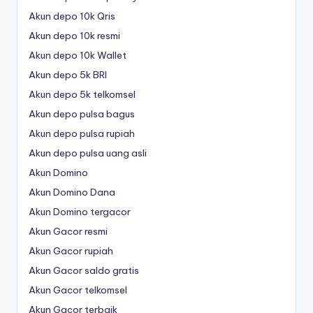
Akun depo 10k Qris
Akun depo 10k resmi
Akun depo 10k Wallet
Akun depo 5k BRI
Akun depo 5k telkomsel
Akun depo pulsa bagus
Akun depo pulsa rupiah
Akun depo pulsa uang asli
Akun Domino
Akun Domino Dana
Akun Domino tergacor
Akun Gacor resmi
Akun Gacor rupiah
Akun Gacor saldo gratis
Akun Gacor telkomsel
Akun Gacor terbaik