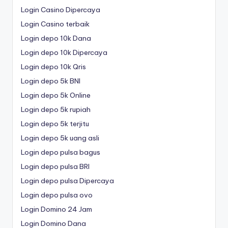
Login Casino Dipercaya
Login Casino terbaik
Login depo 10k Dana
Login depo 10k Dipercaya
Login depo 10k Qris
Login depo 5k BNI
Login depo 5k Online
Login depo 5k rupiah
Login depo 5k terjitu
Login depo 5k uang asli
Login depo pulsa bagus
Login depo pulsa BRI
Login depo pulsa Dipercaya
Login depo pulsa ovo
Login Domino 24 Jam
Login Domino Dana