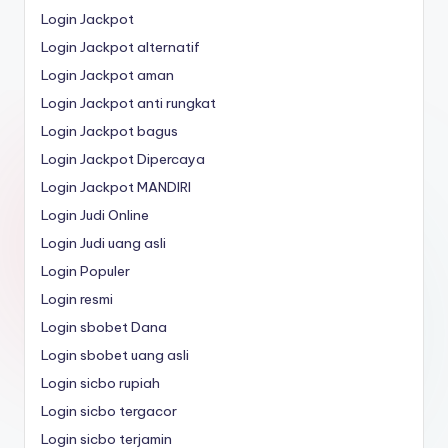
Login Jackpot
Login Jackpot alternatif
Login Jackpot aman
Login Jackpot anti rungkat
Login Jackpot bagus
Login Jackpot Dipercaya
Login Jackpot MANDIRI
Login Judi Online
Login Judi uang asli
Login Populer
Login resmi
Login sbobet Dana
Login sbobet uang asli
Login sicbo rupiah
Login sicbo tergacor
Login sicbo terjamin