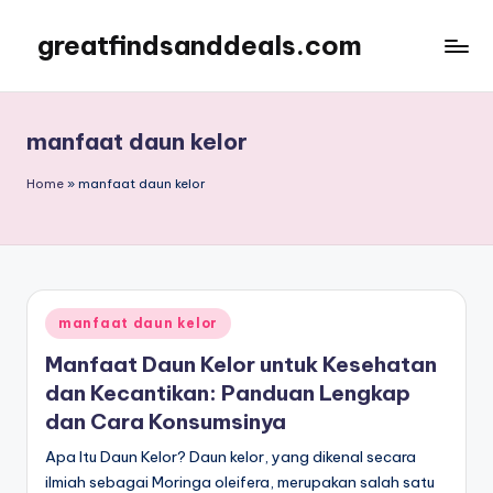
greatfindsanddeals.com
Skip
to
content
manfaat daun kelor
Home
»
manfaat daun kelor
Posted
manfaat daun kelor
in
Manfaat Daun Kelor untuk Kesehatan
dan Kecantikan: Panduan Lengkap
dan Cara Konsumsinya
Apa Itu Daun Kelor? Daun kelor, yang dikenal secara
ilmiah sebagai Moringa oleifera, merupakan salah satu