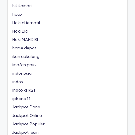
hikikomori
hoax
Hoki alternatif
Hoki BRI
Hoki MANDIRI
home depot
ikan cakalang
impôts gouv
indonesia
indoxi
indoxxi lk21
iphone 11
Jackpot Dana
Jackpot Online
Jackpot Populer
Jackpot resmi