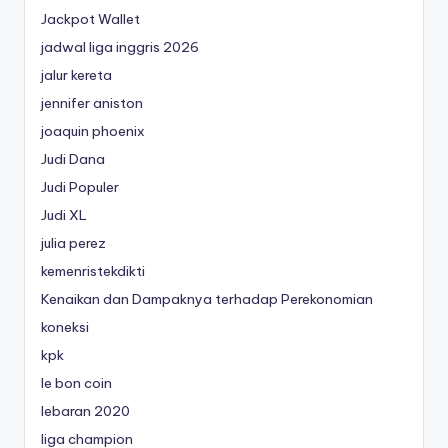
Jackpot Wallet
jadwal liga inggris 2026
jalur kereta
jennifer aniston
joaquin phoenix
Judi Dana
Judi Populer
Judi XL
julia perez
kemenristekdikti
Kenaikan dan Dampaknya terhadap Perekonomian
koneksi
kpk
le bon coin
lebaran 2020
liga champion