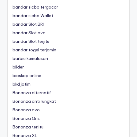
bandar sicbo tergacor
bandar sicbo Wallet
bandar Slot BRI
bandar Slot ovo
bandar Slot terjitu
bandar togel terjamin
barbie kumalasari
bilder
bioskop online
bkd jatim
Bonanza alternatif
Bonanza anti rungkat
Bonanza ovo
Bonanza Qris
Bonanza terjitu
Bonanza XL