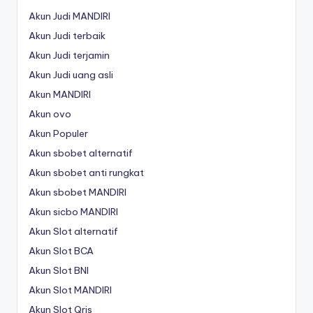
Akun Judi MANDIRI
Akun Judi terbaik
Akun Judi terjamin
Akun Judi uang asli
Akun MANDIRI
Akun ovo
Akun Populer
Akun sbobet alternatif
Akun sbobet anti rungkat
Akun sbobet MANDIRI
Akun sicbo MANDIRI
Akun Slot alternatif
Akun Slot BCA
Akun Slot BNI
Akun Slot MANDIRI
Akun Slot Qris