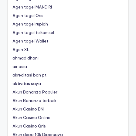
Agen togel MANDIRI
Agen togel Qris
Agen togel rupiah
Agen togel telkomsel
Agen togel Wallet
Agen XL
ahmad dhani
air asia
akreditasi ban pt
aktivitas saya
Akun Bonanza Populer
Akun Bonanza terbaik
Akun Casino BNI
Akun Casino Online
Akun Casino Qris
Akun depo 10k Dipercaya