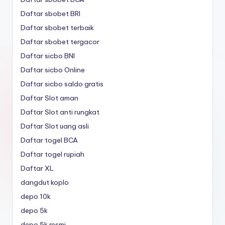
Daftar sbobet BRI
Daftar sbobet terbaik
Daftar sbobet tergacor
Daftar sicbo BNI
Daftar sicbo Online
Daftar sicbo saldo gratis
Daftar Slot aman
Daftar Slot anti rungkat
Daftar Slot uang asli
Daftar togel BCA
Daftar togel rupiah
Daftar XL
dangdut koplo
depo 10k
depo 5k
depo 5k resmi