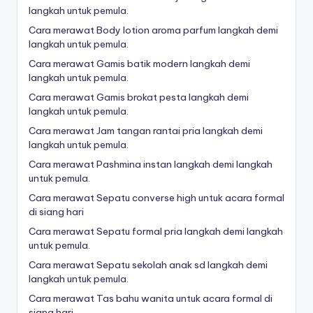
langkah untuk pemula.
Cara merawat Body lotion aroma parfum langkah demi
langkah untuk pemula.
Cara merawat Gamis batik modern langkah demi
langkah untuk pemula.
Cara merawat Gamis brokat pesta langkah demi
langkah untuk pemula.
Cara merawat Jam tangan rantai pria langkah demi
langkah untuk pemula.
Cara merawat Pashmina instan langkah demi langkah
untuk pemula.
Cara merawat Sepatu converse high untuk acara formal
di siang hari
Cara merawat Sepatu formal pria langkah demi langkah
untuk pemula.
Cara merawat Sepatu sekolah anak sd langkah demi
langkah untuk pemula.
Cara merawat Tas bahu wanita untuk acara formal di
siang hari