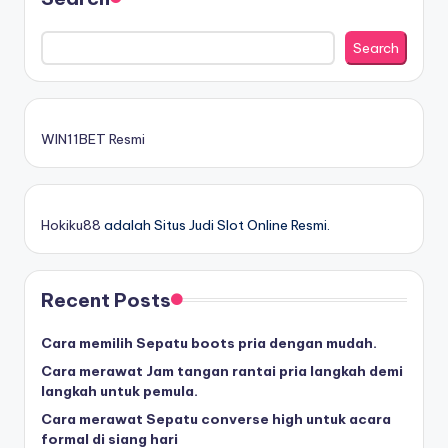
Search
WIN11BET Resmi
Hokiku88
adalah Situs Judi Slot Online Resmi.
Recent Posts
Cara memilih Sepatu boots pria dengan mudah.
Cara merawat Jam tangan rantai pria langkah demi
langkah untuk pemula.
Cara merawat Sepatu converse high untuk acara
formal di siang hari