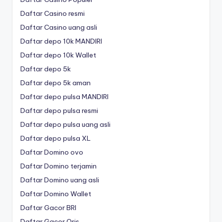
Daftar Casino resmi
Daftar Casino uang asli
Daftar depo 10k MANDIRI
Daftar depo 10k Wallet
Daftar depo 5k
Daftar depo 5k aman
Daftar depo pulsa MANDIRI
Daftar depo pulsa resmi
Daftar depo pulsa uang asli
Daftar depo pulsa XL
Daftar Domino ovo
Daftar Domino terjamin
Daftar Domino uang asli
Daftar Domino Wallet
Daftar Gacor BRI
Daftar Gacor Qris