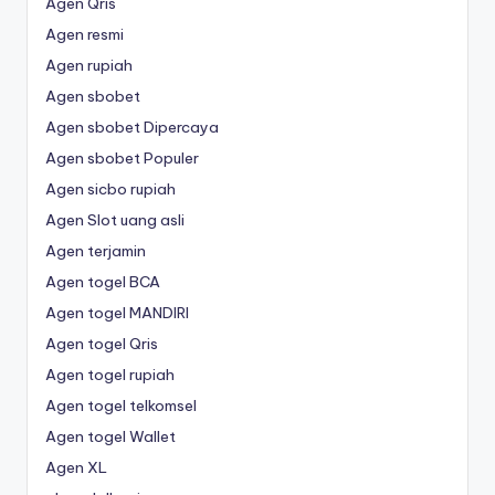
Agen Qris
Agen resmi
Agen rupiah
Agen sbobet
Agen sbobet Dipercaya
Agen sbobet Populer
Agen sicbo rupiah
Agen Slot uang asli
Agen terjamin
Agen togel BCA
Agen togel MANDIRI
Agen togel Qris
Agen togel rupiah
Agen togel telkomsel
Agen togel Wallet
Agen XL