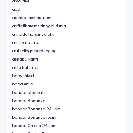
amel alvi
ao3
aplikasi membuat cv
arifin ilham meninggal dunia
armada harusnya aku
arsenal berita
arti telinga berdenging
ashabul kahfi
atta halilintar
babyshivid
baddiehub
bandar alternatif
bandar Bonanza
bandar Bonanza 24 Jam
bandar Bonanza resmi
bandar Casino 24 Jam