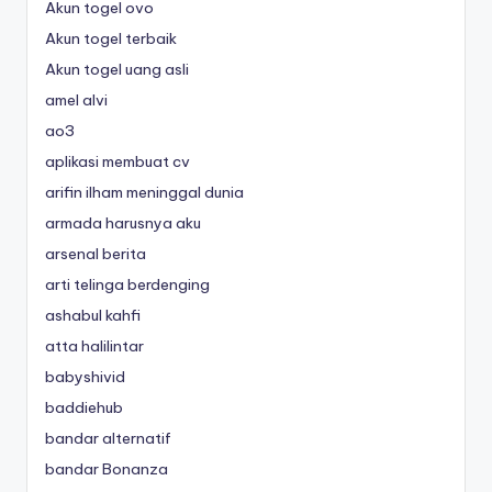
Akun togel ovo
Akun togel terbaik
Akun togel uang asli
amel alvi
ao3
aplikasi membuat cv
arifin ilham meninggal dunia
armada harusnya aku
arsenal berita
arti telinga berdenging
ashabul kahfi
atta halilintar
babyshivid
baddiehub
bandar alternatif
bandar Bonanza