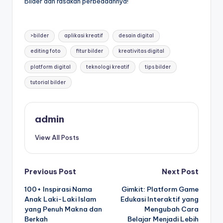
Bilder dan rasakan perbedaannya!
Tags:
>bilder
aplikasi kreatif
desain digital
editing foto
fitur bilder
kreativitas digital
platform digital
teknologi kreatif
tips bilder
tutorial bilder
admin
View All Posts
Post
Previous Post
Next Post
100+ Inspirasi Nama
Gimkit: Platform Game
navigation
Anak Laki-Laki Islam
Edukasi Interaktif yang
yang Penuh Makna dan
Mengubah Cara
Berkah
Belajar Menjadi Lebih