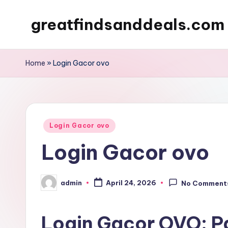
greatfindsanddeals.com
Skip
to
content
Home
»
Login Gacor ovo
Posted
Login Gacor ovo
in
Login Gacor ovo
admin
April 24, 2026
No Comment
Posted
by
Login Gacor OVO: P