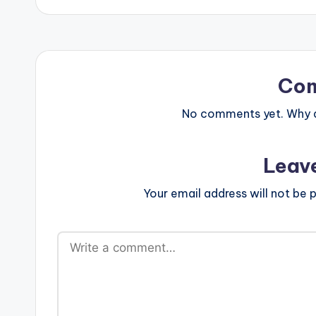
Co
No comments yet. Why do
Leav
Your email address will not be p