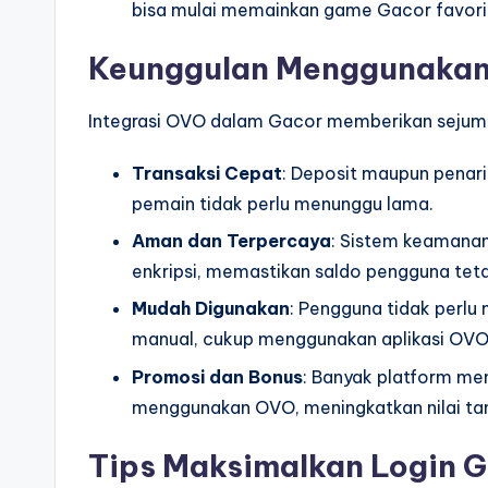
bisa mulai memainkan game Gacor favori
Keunggulan Menggunaka
Integrasi OVO dalam Gacor memberikan sejumla
Transaksi Cepat
: Deposit maupun penar
pemain tidak perlu menunggu lama.
Aman dan Terpercaya
: Sistem keamanan
enkripsi, memastikan saldo pengguna tet
Mudah Digunakan
: Pengguna tidak perlu
manual, cukup menggunakan aplikasi OVO 
Promosi dan Bonus
: Banyak platform me
menggunakan OVO, meningkatkan nilai ta
Tips Maksimalkan Login 