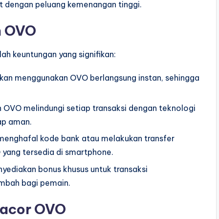
t dengan peluang kemenangan tinggi.
n OVO
h keuntungan yang signifikan:
ikan menggunakan OVO berlangsung instan, sehingga
 OVO melindungi setiap transaksi dengan teknologi
ap aman.
 menghafal kode bank atau melakukan transfer
yang tersedia di smartphone.
nyediakan bonus khusus untuk transaksi
mbah bagi pemain.
Gacor OVO