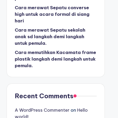
Cara merawat Sepatu converse
high untuk acara formal di siang
hari
Cara merawat Sepatu sekolah
anak sd langkah demi langkah
untuk pemula.
Cara memutihkan Kacamata frame
plastik langkah demi langkah untuk
pemula.
Recent Comments
A WordPress Commenter
on
Hello
world!