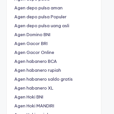
Agen depo pulsa aman
Agen depo pulsa Populer
Agen depo pulsa uang asli
Agen Domino BNI
Agen Gacor BRI
Agen Gacor Online
Agen habanero BCA
Agen habanero rupiah
Agen habanero saldo gratis
Agen habanero XL
Agen Hoki BNI
Agen Hoki MANDIRI