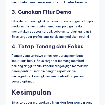
membantu menemukan waktu terbaik untuk bermain.
3. Gunakan Fitur Demo
Fitur demo memungkinkan pemain mencoba game tanpa
modal riil. Ini membantu memahami pola game dan
menentukan strategi terbaik sebelum taruhan uang asli.
Situs tergacor profesional selalu menyediakan opsi ini.
4. Tetap Tenang dan Fokus
Pemain yang terbawa emosi cenderung membuat
keputusan buruk. Situs tergacor memang memberi
peluang tinggi, tetapi keberuntungan juga memainkan
peran penting. Bermain dengan kepala dingin
meningkatkan kemungkinan memanfaatkan peluang
secara optimal.
Kesimpulan
Situs tergacor merupakan pilihan ideal bagi pemain yang