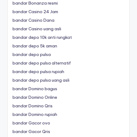
bandar Bonanza resmi
bandar Casino 24 Jam
bandar Casino Dana
bandar Casino uang asli
bandar depo 10k anti rungkat
bandar depo 5k aman
bandar depo pulsa
bandar depo pulsa alternatif
bandar depo pulsa rupiah
bandar depo pulsa uang asli
bandar Domino bagus
bandar Domino Online
bandar Domino Qris
bandar Domino rupiah
bandar Gacor ovo
bandar Gacor Qris