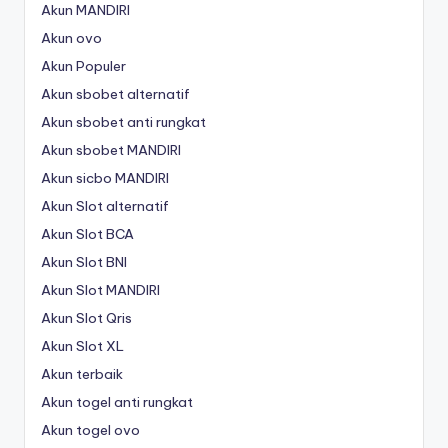
Akun MANDIRI
Akun ovo
Akun Populer
Akun sbobet alternatif
Akun sbobet anti rungkat
Akun sbobet MANDIRI
Akun sicbo MANDIRI
Akun Slot alternatif
Akun Slot BCA
Akun Slot BNI
Akun Slot MANDIRI
Akun Slot Qris
Akun Slot XL
Akun terbaik
Akun togel anti rungkat
Akun togel ovo