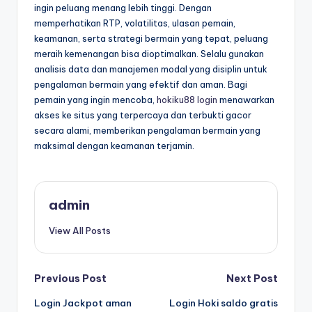
ingin peluang menang lebih tinggi. Dengan
memperhatikan RTP, volatilitas, ulasan pemain,
keamanan, serta strategi bermain yang tepat, peluang
meraih kemenangan bisa dioptimalkan. Selalu gunakan
analisis data dan manajemen modal yang disiplin untuk
pengalaman bermain yang efektif dan aman. Bagi
pemain yang ingin mencoba,
hokiku88 login
menawarkan
akses ke situs yang terpercaya dan terbukti gacor
secara alami, memberikan pengalaman bermain yang
maksimal dengan keamanan terjamin.
admin
View All Posts
Post
Previous Post
Next Post
Login Jackpot aman
Login Hoki saldo gratis
navigation