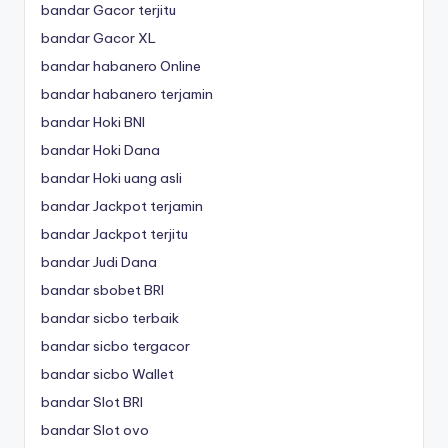
bandar Gacor terjitu
bandar Gacor XL
bandar habanero Online
bandar habanero terjamin
bandar Hoki BNI
bandar Hoki Dana
bandar Hoki uang asli
bandar Jackpot terjamin
bandar Jackpot terjitu
bandar Judi Dana
bandar sbobet BRI
bandar sicbo terbaik
bandar sicbo tergacor
bandar sicbo Wallet
bandar Slot BRI
bandar Slot ovo