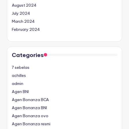
August 2024
July 2024
March 2024
February 2024
Categories
7 sebelas
achilles
admin
Agen BNI
Agen Bonanza BCA
Agen Bonanza BNI
Agen Bonanza ovo
Agen Bonanza resmi