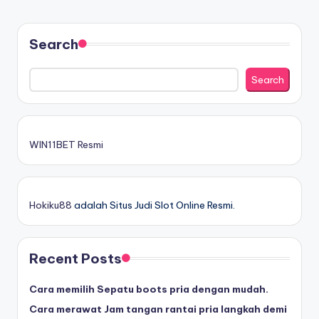
Search
Search
WIN11BET Resmi
Hokiku88
adalah Situs Judi Slot Online Resmi.
Recent Posts
Cara memilih Sepatu boots pria dengan mudah.
Cara merawat Jam tangan rantai pria langkah demi