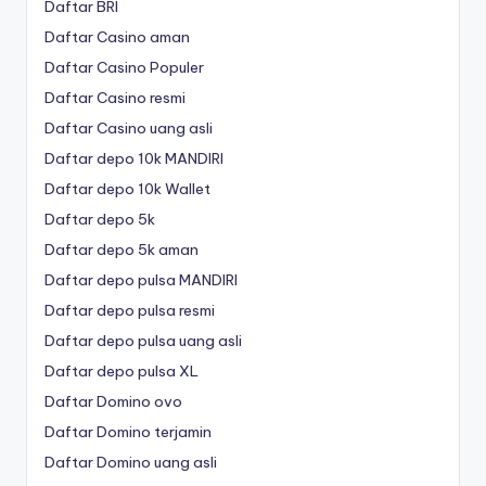
Daftar BRI
Daftar Casino aman
Daftar Casino Populer
Daftar Casino resmi
Daftar Casino uang asli
Daftar depo 10k MANDIRI
Daftar depo 10k Wallet
Daftar depo 5k
Daftar depo 5k aman
Daftar depo pulsa MANDIRI
Daftar depo pulsa resmi
Daftar depo pulsa uang asli
Daftar depo pulsa XL
Daftar Domino ovo
Daftar Domino terjamin
Daftar Domino uang asli