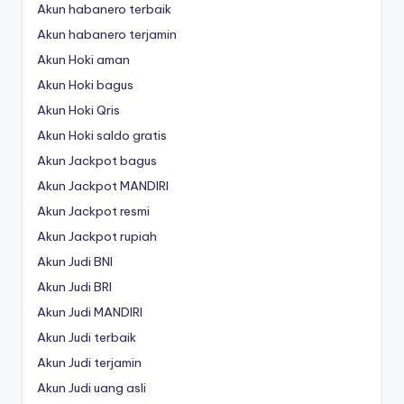
Akun habanero terbaik
Akun habanero terjamin
Akun Hoki aman
Akun Hoki bagus
Akun Hoki Qris
Akun Hoki saldo gratis
Akun Jackpot bagus
Akun Jackpot MANDIRI
Akun Jackpot resmi
Akun Jackpot rupiah
Akun Judi BNI
Akun Judi BRI
Akun Judi MANDIRI
Akun Judi terbaik
Akun Judi terjamin
Akun Judi uang asli