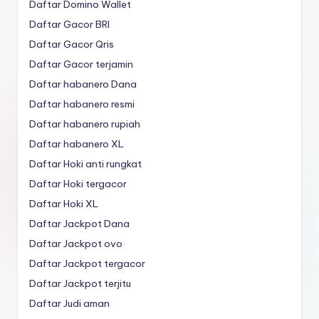
Daftar Domino Wallet
Daftar Gacor BRI
Daftar Gacor Qris
Daftar Gacor terjamin
Daftar habanero Dana
Daftar habanero resmi
Daftar habanero rupiah
Daftar habanero XL
Daftar Hoki anti rungkat
Daftar Hoki tergacor
Daftar Hoki XL
Daftar Jackpot Dana
Daftar Jackpot ovo
Daftar Jackpot tergacor
Daftar Jackpot terjitu
Daftar Judi aman