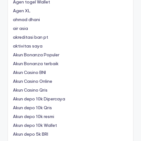
Agen togel Wallet
Agen XL
ahmad dhani
air asia
akreditasi ban pt
aktivitas saya
Akun Bonanza Populer
Akun Bonanza terbaik
Akun Casino BNI
Akun Casino Online
Akun Casino Qris
Akun depo 10k Dipercaya
Akun depo 10k Qris
Akun depo 10k resmi
Akun depo 10k Wallet
Akun depo 5k BRI