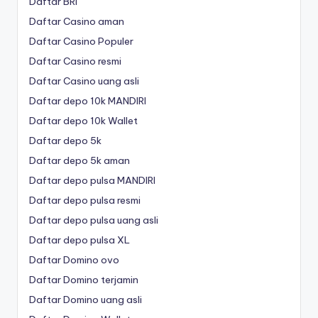
Daftar BRI
Daftar Casino aman
Daftar Casino Populer
Daftar Casino resmi
Daftar Casino uang asli
Daftar depo 10k MANDIRI
Daftar depo 10k Wallet
Daftar depo 5k
Daftar depo 5k aman
Daftar depo pulsa MANDIRI
Daftar depo pulsa resmi
Daftar depo pulsa uang asli
Daftar depo pulsa XL
Daftar Domino ovo
Daftar Domino terjamin
Daftar Domino uang asli