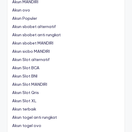
Akun MANDIRI
Akun ovo
Akun Populer
Akun sbobet alternatif
Akun sbobet anti rungkat
Akun sbobet MANDIRI
Akun sicbo MANDIRI
Akun Slot alternatif
Akun Slot BCA
Akun Slot BNI
Akun Slot MANDIRI
Akun Slot Qris
Akun Slot XL
Akun terbaik
Akun togel anti rungkat
Akun togel ovo