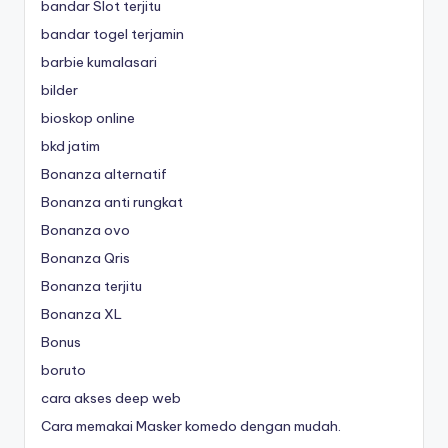
bandar Slot terjitu
bandar togel terjamin
barbie kumalasari
bilder
bioskop online
bkd jatim
Bonanza alternatif
Bonanza anti rungkat
Bonanza ovo
Bonanza Qris
Bonanza terjitu
Bonanza XL
Bonus
boruto
cara akses deep web
Cara memakai Masker komedo dengan mudah.