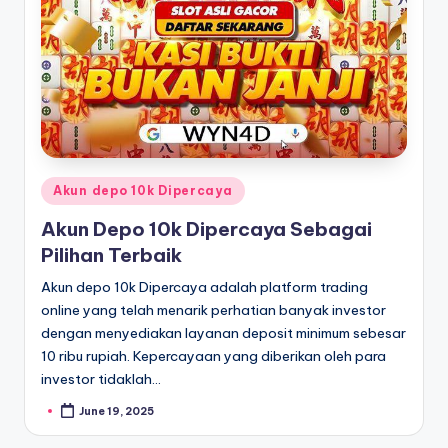
Posted
Akun depo 10k Dipercaya
in
Akun Depo 10k Dipercaya Sebagai
Pilihan Terbaik
Akun depo 10k Dipercaya adalah platform trading
online yang telah menarik perhatian banyak investor
dengan menyediakan layanan deposit minimum sebesar
10 ribu rupiah. Kepercayaan yang diberikan oleh para
investor tidaklah…
June 19, 2025
Posted
by