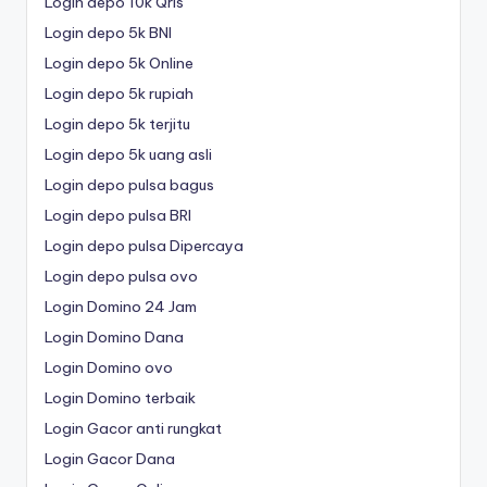
Login depo 10k Qris
Login depo 5k BNI
Login depo 5k Online
Login depo 5k rupiah
Login depo 5k terjitu
Login depo 5k uang asli
Login depo pulsa bagus
Login depo pulsa BRI
Login depo pulsa Dipercaya
Login depo pulsa ovo
Login Domino 24 Jam
Login Domino Dana
Login Domino ovo
Login Domino terbaik
Login Gacor anti rungkat
Login Gacor Dana