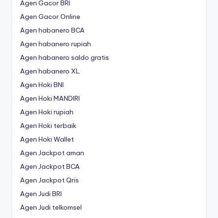
Agen Gacor BRI
Agen Gacor Online
Agen habanero BCA
Agen habanero rupiah
Agen habanero saldo gratis
Agen habanero XL
Agen Hoki BNI
Agen Hoki MANDIRI
Agen Hoki rupiah
Agen Hoki terbaik
Agen Hoki Wallet
Agen Jackpot aman
Agen Jackpot BCA
Agen Jackpot Qris
Agen Judi BRI
Agen Judi telkomsel