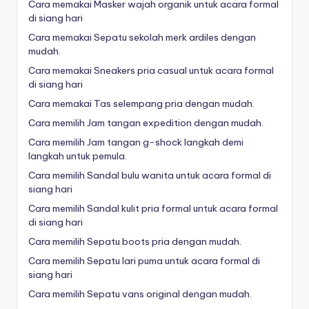
Cara memakai Masker wajah organik untuk acara formal
di siang hari
Cara memakai Sepatu sekolah merk ardiles dengan
mudah.
Cara memakai Sneakers pria casual untuk acara formal
di siang hari
Cara memakai Tas selempang pria dengan mudah.
Cara memilih Jam tangan expedition dengan mudah.
Cara memilih Jam tangan g-shock langkah demi
langkah untuk pemula.
Cara memilih Sandal bulu wanita untuk acara formal di
siang hari
Cara memilih Sandal kulit pria formal untuk acara formal
di siang hari
Cara memilih Sepatu boots pria dengan mudah.
Cara memilih Sepatu lari puma untuk acara formal di
siang hari
Cara memilih Sepatu vans original dengan mudah.