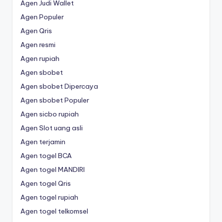
Agen Judi Wallet
Agen Populer
Agen Qris
Agen resmi
Agen rupiah
Agen sbobet
Agen sbobet Dipercaya
Agen sbobet Populer
Agen sicbo rupiah
Agen Slot uang asli
Agen terjamin
Agen togel BCA
Agen togel MANDIRI
Agen togel Qris
Agen togel rupiah
Agen togel telkomsel