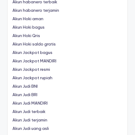
Akun habanero terbaik
Akun habanero terjamin
Akun Hoki aman
Akun Hoki bagus
Akun Hoki Qris
Akun Hoki saldo gratis
Akun Jackpot bagus
Akun Jackpot MANDIRI
Akun Jackpot resmi
Akun Jackpot rupiah
Akun Judi BNI
Akun Judi BRI
Akun Judi MANDIRI
Akun Judi terbaik
Akun Judi terjamin
Akun Judi uang asli