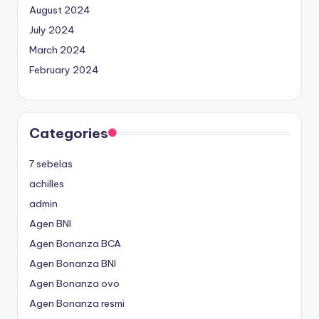
August 2024
July 2024
March 2024
February 2024
Categories
7 sebelas
achilles
admin
Agen BNI
Agen Bonanza BCA
Agen Bonanza BNI
Agen Bonanza ovo
Agen Bonanza resmi