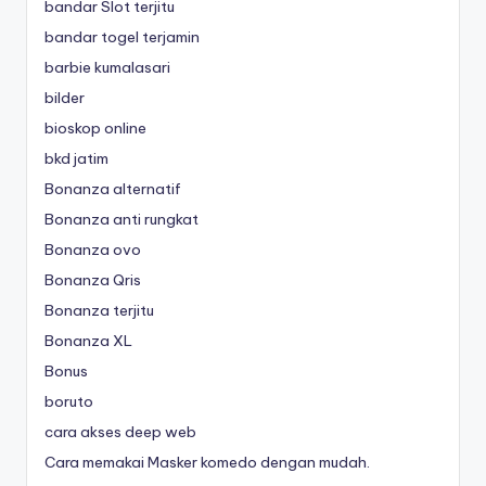
bandar Slot terjitu
bandar togel terjamin
barbie kumalasari
bilder
bioskop online
bkd jatim
Bonanza alternatif
Bonanza anti rungkat
Bonanza ovo
Bonanza Qris
Bonanza terjitu
Bonanza XL
Bonus
boruto
cara akses deep web
Cara memakai Masker komedo dengan mudah.