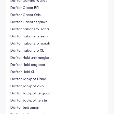
Daftar Domino Wallet
Daftar Gacor BRI
Daftar Gacor Qris
Daftar Gacor terjamin
Daftar habanero Dana
Daftar habanero resmi
Daftar habanero rupiah
Daftar habanero XL
Daftar Hoki anti rungkat
Daftar Hoki tergacor
Daftar Hoki XL
Daftar Jackpot Dana
Daftar Jackpot ovo
Daftar Jackpot tergacor
Daftar Jackpot terjitu
Daftar Judi aman