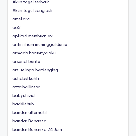
Akun togel terbaik
Akun togel uang asli
amel alvi
ao3
aplikasi membuat cv
arifin ilham meninggal dunia
armada harusnya aku
arsenal berita
arti telinga berdenging
ashabul kahfi
atta halilintar
babyshivid
baddiehub
bandar alternatif
bandar Bonanza
bandar Bonanza 24 Jam