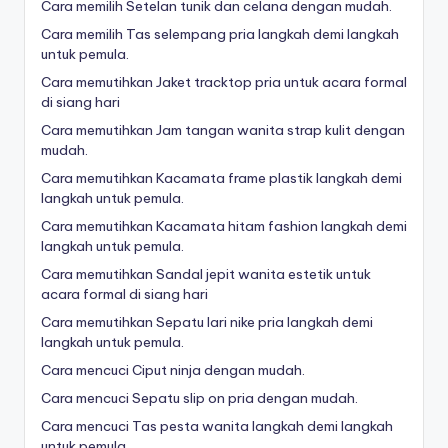
Cara memilih Setelan tunik dan celana dengan mudah.
Cara memilih Tas selempang pria langkah demi langkah
untuk pemula.
Cara memutihkan Jaket tracktop pria untuk acara formal
di siang hari
Cara memutihkan Jam tangan wanita strap kulit dengan
mudah.
Cara memutihkan Kacamata frame plastik langkah demi
langkah untuk pemula.
Cara memutihkan Kacamata hitam fashion langkah demi
langkah untuk pemula.
Cara memutihkan Sandal jepit wanita estetik untuk
acara formal di siang hari
Cara memutihkan Sepatu lari nike pria langkah demi
langkah untuk pemula.
Cara mencuci Ciput ninja dengan mudah.
Cara mencuci Sepatu slip on pria dengan mudah.
Cara mencuci Tas pesta wanita langkah demi langkah
untuk pemula.