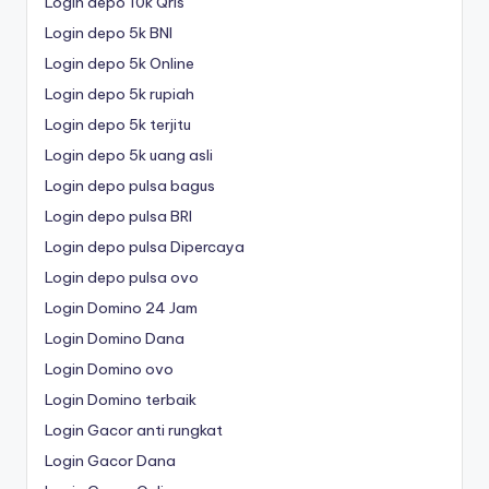
Login depo 10k Qris
Login depo 5k BNI
Login depo 5k Online
Login depo 5k rupiah
Login depo 5k terjitu
Login depo 5k uang asli
Login depo pulsa bagus
Login depo pulsa BRI
Login depo pulsa Dipercaya
Login depo pulsa ovo
Login Domino 24 Jam
Login Domino Dana
Login Domino ovo
Login Domino terbaik
Login Gacor anti rungkat
Login Gacor Dana