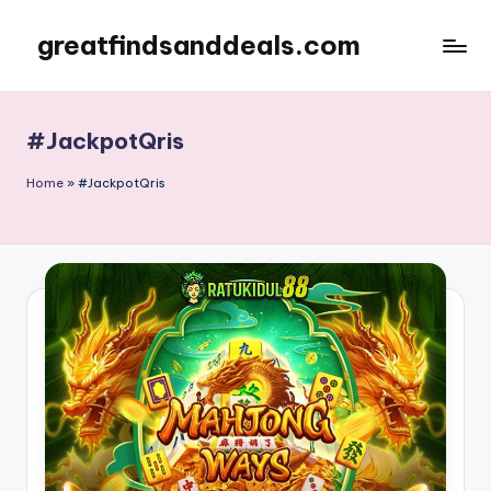
greatfindsanddeals.com
Skip
to
content
#JackpotQris
Home
»
#JackpotQris