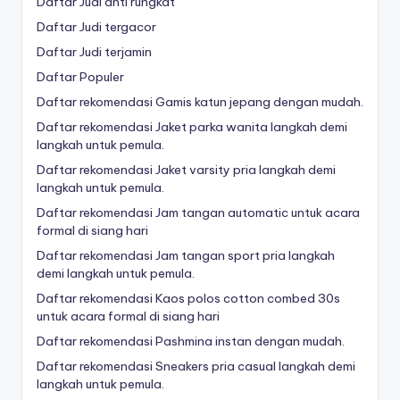
Daftar Judi anti rungkat
Daftar Judi tergacor
Daftar Judi terjamin
Daftar Populer
Daftar rekomendasi Gamis katun jepang dengan mudah.
Daftar rekomendasi Jaket parka wanita langkah demi
langkah untuk pemula.
Daftar rekomendasi Jaket varsity pria langkah demi
langkah untuk pemula.
Daftar rekomendasi Jam tangan automatic untuk acara
formal di siang hari
Daftar rekomendasi Jam tangan sport pria langkah
demi langkah untuk pemula.
Daftar rekomendasi Kaos polos cotton combed 30s
untuk acara formal di siang hari
Daftar rekomendasi Pashmina instan dengan mudah.
Daftar rekomendasi Sneakers pria casual langkah demi
langkah untuk pemula.