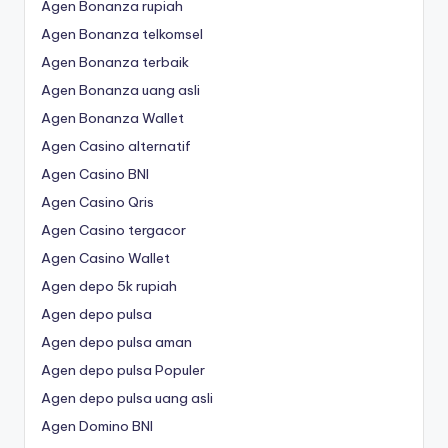
Agen Bonanza rupiah
Agen Bonanza telkomsel
Agen Bonanza terbaik
Agen Bonanza uang asli
Agen Bonanza Wallet
Agen Casino alternatif
Agen Casino BNI
Agen Casino Qris
Agen Casino tergacor
Agen Casino Wallet
Agen depo 5k rupiah
Agen depo pulsa
Agen depo pulsa aman
Agen depo pulsa Populer
Agen depo pulsa uang asli
Agen Domino BNI