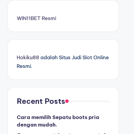
WIN11BET Resmi
Hokiku88
adalah Situs Judi Slot Online
Resmi.
Recent Posts
Cara memilih Sepatu boots pria
dengan mudah.