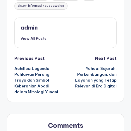
sistem informasi kepegawaian
admin
View All Posts
Post
Previous Post
Next Post
Achilles: Legenda
Yahoo: Sejarah,
navigation
Pahlawan Perang
Perkembangan, dan
Troya dan Simbol
Layanan yang Tetap
Keberanian Abadi
Relevan di Era Digital
dalam Mitologi Yunani
Comments