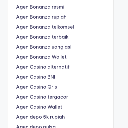
Agen Bonanza resmi
Agen Bonanza rupiah
Agen Bonanza telkomsel
Agen Bonanza terbaik
Agen Bonanza uang asli
Agen Bonanza Wallet
Agen Casino alternatif
Agen Casino BNI
Agen Casino Qris
Agen Casino tergacor
Agen Casino Wallet
Agen depo 5k rupiah
Agen depo pulsa