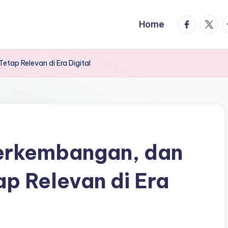
facebook.
twitte
t
Home
tap Relevan di Era Digital
Perkembangan, dan
p Relevan di Era