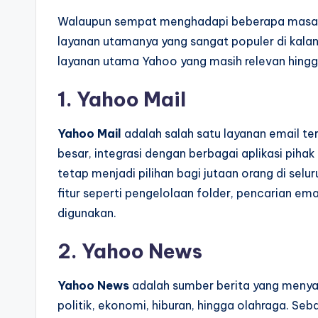
Walaupun sempat menghadapi beberapa masa 
layanan utamanya yang sangat populer di kala
layanan utama Yahoo yang masih relevan hingga
1. Yahoo Mail
Yahoo Mail
adalah salah satu layanan email te
besar, integrasi dengan berbagai aplikasi piha
tetap menjadi pilihan bagi jutaan orang di selu
fitur seperti pengelolaan folder, pencarian e
digunakan.
2. Yahoo News
Yahoo News
adalah sumber berita yang menyajik
politik, ekonomi, hiburan, hingga olahraga. Se