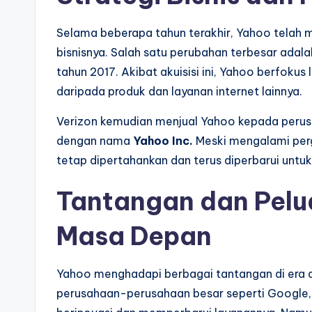
Selama beberapa tahun terakhir, Yahoo telah 
bisnisnya. Salah satu perubahan terbesar adala
tahun 2017. Akibat akuisisi ini, Yahoo berfoku
daripada produk dan layanan internet lainnya.
Verizon kemudian menjual Yahoo kepada peru
dengan nama
Yahoo Inc.
Meski mengalami perg
tetap dipertahankan dan terus diperbarui un
Tantangan dan Pelu
Masa Depan
Yahoo menghadapi berbagai tantangan di era dig
perusahaan-perusahaan besar seperti Google,