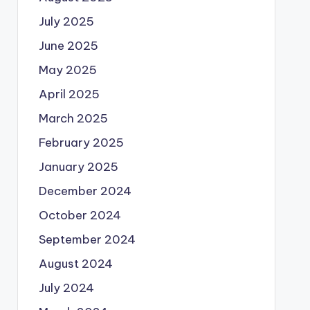
July 2025
June 2025
May 2025
April 2025
March 2025
February 2025
January 2025
December 2024
October 2024
September 2024
August 2024
July 2024