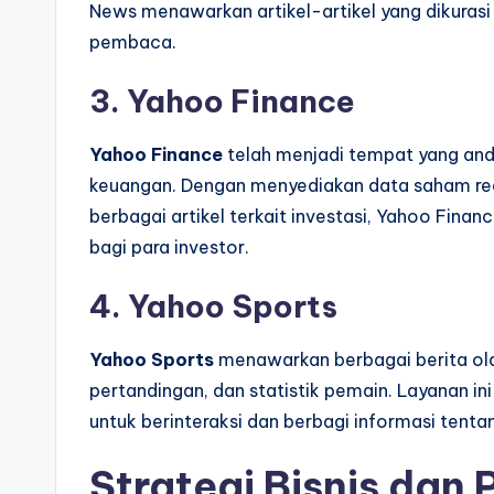
News menawarkan artikel-artikel yang dikurasi
pembaca.
3. Yahoo Finance
Yahoo Finance
telah menjadi tempat yang anda
keuangan. Dengan menyediakan data saham real
berbagai artikel terkait investasi, Yahoo Fina
bagi para investor.
4. Yahoo Sports
Yahoo Sports
menawarkan berbagai berita olah
pertandingan, dan statistik pemain. Layanan i
untuk berinteraksi dan berbagi informasi tenta
Strategi Bisnis dan