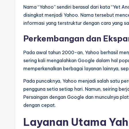
Nama “Yahoo” sendiri berasal dari kata “Yet An
disingkat menjadi Yahoo. Nama tersebut mence
informasi yang terstruktur dengan cara yang s
Perkembangan dan Ekspa
Pada awal tahun 2000-an, Yahoo berhasil menjad
sering kali mengalahkan Google dalam hal popul
memperkenalkan berbagai layanan lainnya, sep
Pada puncaknya, Yahoo menjadi salah satu per
pengguna setia setiap hari. Namun, seiring be
Persaingan dengan Google dan munculnya pla
dengan cepat.
Layanan Utama Ya