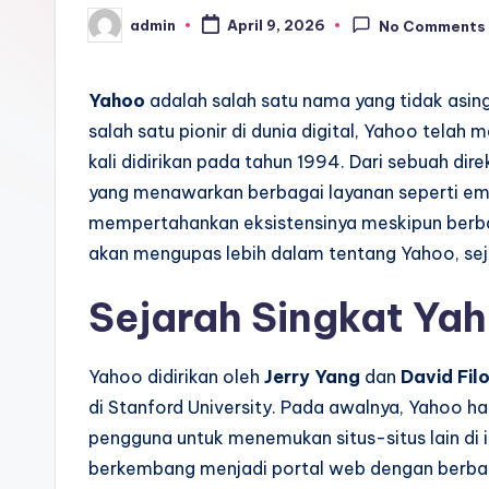
admin
April 9, 2026
No Comments
Posted
by
Yahoo
adalah salah satu nama yang tidak asing
salah satu pionir di dunia digital, Yahoo tela
kali didirikan pada tahun 1994. Dari sebuah di
yang menawarkan berbagai layanan seperti emai
mempertahankan eksistensinya meskipun berbaga
akan mengupas lebih dalam tentang Yahoo, sej
Sejarah Singkat Ya
Yahoo didirikan oleh
Jerry Yang
dan
David Fil
di Stanford University. Pada awalnya, Yahoo 
pengguna untuk menemukan situs-situs lain di 
berkembang menjadi portal web dengan berbaga